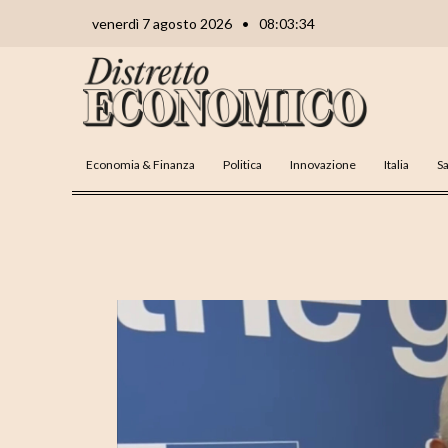
Vai
Navigazione
venerdì 7 agosto 2026
•
08:03:35
al
articoli
contenuto
Economia & Finanza
Politica
Innovazione
Italia
Sa