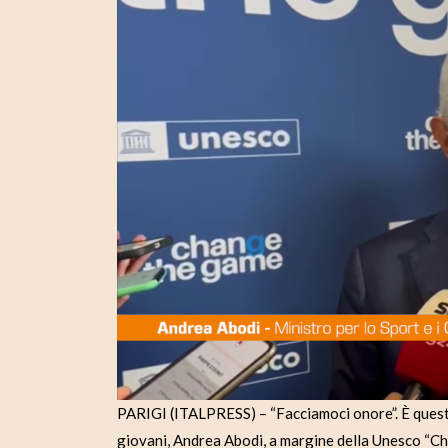
PARIGI (ITALPRESS) – “Facciamoci onore”. È questo 
giovani, Andrea Abodi, a margine della Unesco “Ch