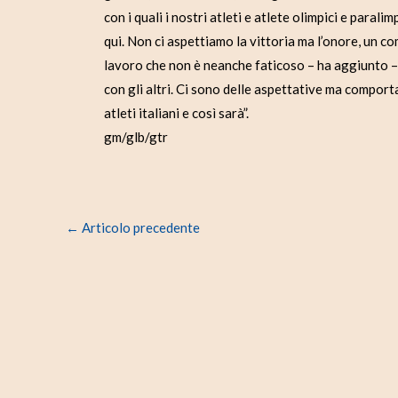
con i quali i nostri atleti e atlete olimpici e paral
qui. Non ci aspettiamo la vittoria ma l’onore, un 
lavoro che non è neanche faticoso – ha aggiunto – 
con gli altri. Ci sono delle aspettative ma compor
atleti italiani e così sarà”.
gm/glb/gtr
←
Articolo precedente