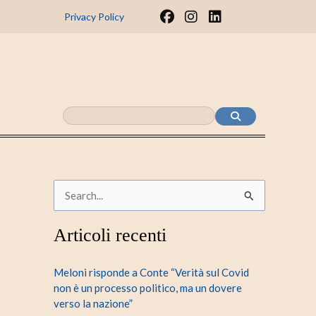
F
I
L
Privacy Policy
a
n
i
c
s
n
e
t
k
b
a
e
o
g
d
o
r
i
k
a
n
m
C
e
Articoli recenti
r
c
Meloni risponde a Conte “Verità sul Covid
a
non è un processo politico, ma un dovere
verso la nazione”
: