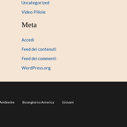
Uncategorized
Video Pillole
Meta
Accedi
Feed dei contenuti
Feed dei commenti
WordPress.org
Ambiente
Buongiorno America
Giovani