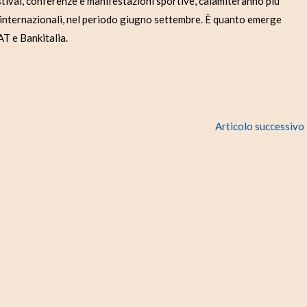
ival, conferenze e manifestazioni sportive, calamiteranno più
 che internazionali, nel periodo giugno settembre. È quanto emerge
T e Bankitalia.
Articolo successivo