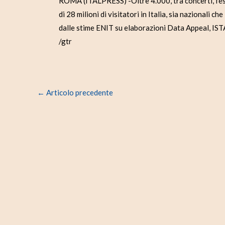
ROMA (ITALPRESS) -Oltre 4.000, tra concerti, fest
di 28 milioni di visitatori in Italia, sia nazionali
dalle stime ENIT su elaborazioni Data Appeal, ISTA
/gtr
←
Articolo precedente