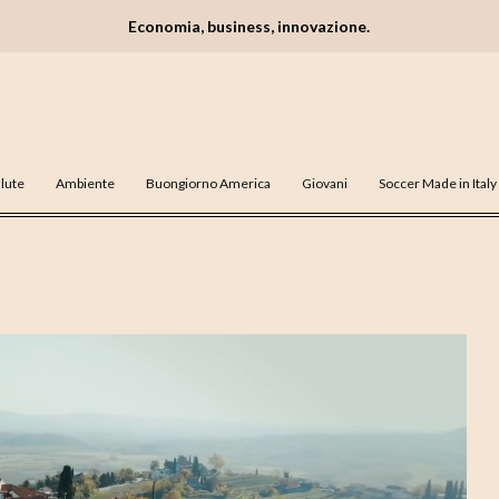
Economia, business, innovazione.
lute
Ambiente
Buongiorno America
Giovani
Soccer Made in Italy