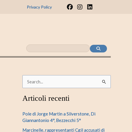
F
I
L
Privacy Policy
a
n
i
c
s
n
e
t
k
b
a
e
o
g
d
o
r
i
k
a
n
m
C
e
Articoli recenti
r
c
Pole di Jorge Martin a Silverstone, Di
a
Giannantonio 4°, Bezzecchi 5°
:
Marcinelle, rappresentanti Cgil accusati di