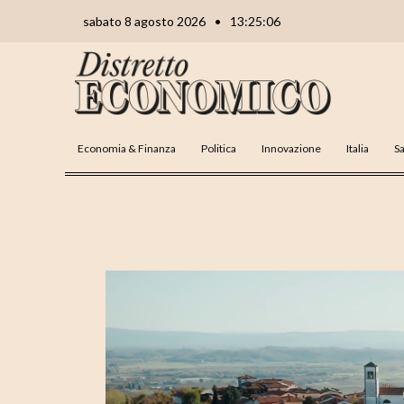
Vai
Navigazione
sabato 8 agosto 2026
•
13:25:07
al
articoli
contenuto
Economia & Finanza
Politica
Innovazione
Italia
Sa