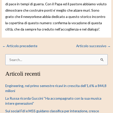
di pace in tempi di guerra. Con il Papa ed il pastore abbiamo voluto
dimostrare che costruire ponti e’ meglio che alzare muri. Sono
grato che il newyorkese abbia dedicato a questo storico incontro
la copertina di questo numero: conferma la vocazione di questa
città, che da sempre ha creduto nell’accoglienza e nel dialogo”.
←
Articolo precedente
Articolo successivo
→
C
e
Articoli recenti
r
c
Engineering, nel primo semestre ricavi in crescita dell’1,6% a 844,8
a
milioni
:
La Russa ricorda Guccini “Ha accompagnato con la sua musica
intere generazioni”
Sui social FdI e M5S guidano classifica per interazione, cresce