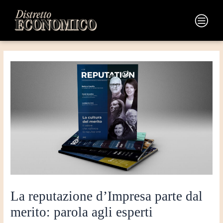
Vai
Navigazione
al
articoli
Main
contenuto
Menu
La reputazione d’Impresa parte dal
merito: parola agli esperti