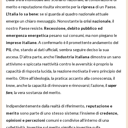
merito e reputazione risulta vincente per la
ripresa
di un Paese.
L’Italia lo sa bene
: se si guarda al quadro nazionale attuale
emerge un chiaro messaggio. Nonostante la
crisi nazionale
, il
nostro Paese resiste.
Recessione, debito pubblico ed
emergenza energetica
pesano sui consumi, ma non piegano le
imprese italiane
. A confermarlo è il promettente andamento del
PIL
che, stando ai dati ufficiali, sembra seguire deciso la sua
ascesa. D’altra parte, anche l’
industria italiana
dimostra un sano
attivismo e spiccata reattività contro le avversità: è proprio la
capacità di risposta lucida, la reazione motivata il vero principio del
merito. Oltre all’ideologia, la pratica: accanto alla conoscenza, il
know
, anche la capacità di rinnovare e rinnovarsi; l’azione, il
saper
fare
, la vera sostanza del merito.
Indipendentemente dalla realtà di riferimento,
reputazione e
merito
sono parte di uno stesso sistema: l’insieme di
credenze,
opinioni e percezioni
comuni e condivise all’interno di una
collettività. Investire sul merito significa investire sulla