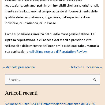
reputazione: entrambi
patrimoni invisibili
che hanno origine nella
mente e si sviluppano nel tempo, accanto al riconoscimento delle
qualità, delle competenze e, in generale, dell’esperienza di un
individuo, di un’azienda, di un Paese.
Come si posizione il
merito
nel quadro manageriale italiano? La
ripresa reputazionale
e l’
ascesa del merito
prendono vita
nell’ascolto delle esigenze dell’
economia
e del
capitale umano
: la
sua esplicazione
nell’ultimo numero di Reputation Review
.
←
Articolo precedente
Articolo successivo
→
C
e
Articoli recenti
r
c
Nel mese di luglio 123.184 immatricolazioni, aumento del 3,90%