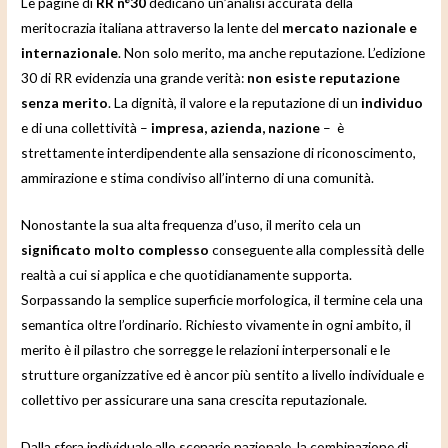
Le pagine di
RR n°30
dedicano un’analisi accurata della
meritocrazia italiana attraverso la lente del
mercato nazionale e
internazionale
. Non solo merito, ma anche reputazione. L’edizione
30 di RR evidenzia una grande verità:
non esiste reputazione
senza merito
. La dignità, il valore e la reputazione di un
individuo
e di una collettività –
impresa, azienda, nazione
– è
strettamente interdipendente alla sensazione di riconoscimento,
ammirazione e stima condiviso all’interno di una comunità.
Nonostante la sua alta frequenza d’uso, il merito cela un
significato molto complesso
conseguente alla complessità delle
realtà a cui si applica e che quotidianamente supporta.
Sorpassando la semplice superficie morfologica, il termine cela una
semantica oltre l’ordinario. Richiesto vivamente in ogni ambito, il
merito è il pilastro che sorregge le relazioni interpersonali e le
strutture organizzative ed è ancor più sentito a livello individuale e
collettivo per assicurare una sana crescita reputazionale.
Dalla sfera individuale allo scenario nazionale, la combinazione di